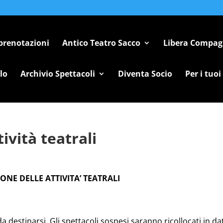
 prenotazioni
Antico Teatro Sacco
Libera Compag
lo
Archivio Spettacoli
Diventa Socio
Per i tuoi
ività teatrali
ONE DELLE ATTIVITA’ TEATRALI
 da destinarsi. Gli spettacoli sospesi saranno ricollocati in da