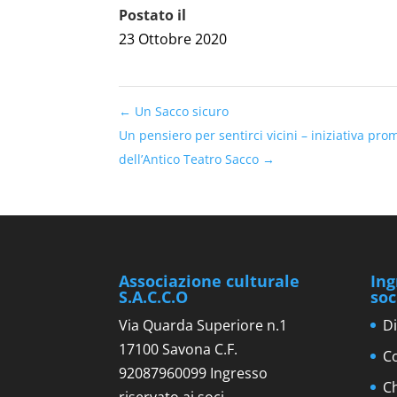
Postato il
23 Ottobre 2020
←
Un Sacco sicuro
Un pensiero per sentirci vicini – iniziativa pr
dell’Antico Teatro Sacco
→
Associazione culturale
Ing
S.A.C.C.O
soc
Via Quarda Superiore n.1
Di
17100 Savona C.F.
Co
92087960099 Ingresso
C
riservato ai soci