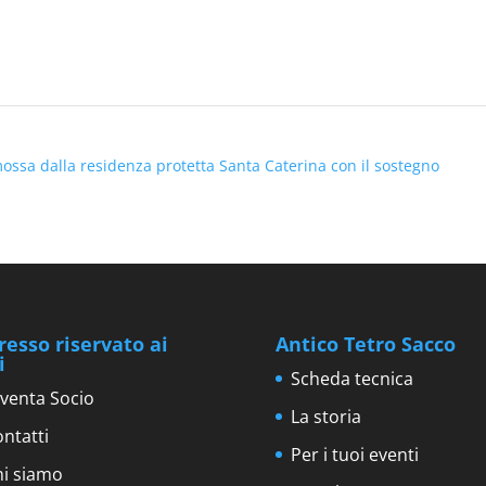
omossa dalla residenza protetta Santa Caterina con il sostegno
resso riservato ai
Antico Tetro Sacco
i
Scheda tecnica
venta Socio
La storia
ntatti
Per i tuoi eventi
hi siamo