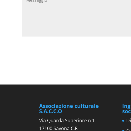
Associazione culturale
Ing
S.A.C.C.O
soc
Via Quarda Superiore n.1
Di
17100 Savona C.F.
Co