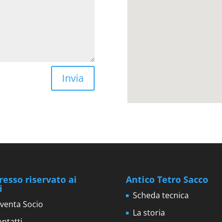
Invia
resso riservato ai
Antico Tetro Sacco
i
Scheda tecnica
venta Socio
La storia
ntatti