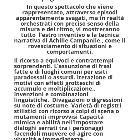
In questo spettacolo che viene
rappresentato, attraverso episodi
apparentemente svagati, ma in realtà
orchestrati con preciso senso della
misura e del ritmo, vi mostreranno
tutto
l’estro inventivo e la tecnica
narrativa di Achille Campanile , come il
rovesciamento di situazioni e
comportamenti.
Il ricorso a equivoci e contrattempi
sorprendenti.
L’assunzione di frasi
fatte e di luoghi comuni per esiti
paradossali o assurdi. Iterazione di
motivi con effetti grotteschi di
accumulo e moltiplicazione..
Invenzioni e combinazioni
linguistiche.
Divagazioni o digressioni
su note di costume.
Varietà di registri
stilistici con ricorso a colpi di scena o
mutamenti improvvisi Capacità
mimica e abilità nell’impostare
dialoghi serrati tra i personaggi
facendoli muovere ed agire con
vivacità e immediatezza.