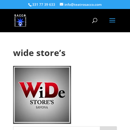
331 77 39 633
info@teatrosacco.com
wide store’s