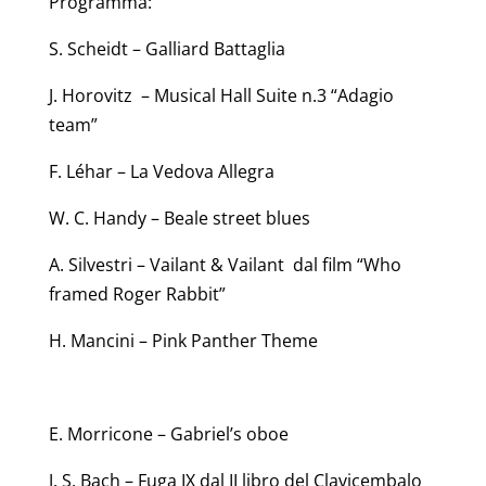
Programma:
S. Scheidt – Galliard Battaglia
J. Horovitz – Musical Hall Suite n.3 “Adagio
team”
F. Léhar – La Vedova Allegra
W. C. Handy – Beale street blues
A. Silvestri – Vailant & Vailant dal film “Who
framed Roger Rabbit”
H. Mancini – Pink Panther Theme
E. Morricone – Gabriel’s oboe
J. S. Bach – Fuga IX dal II libro del Clavicembalo