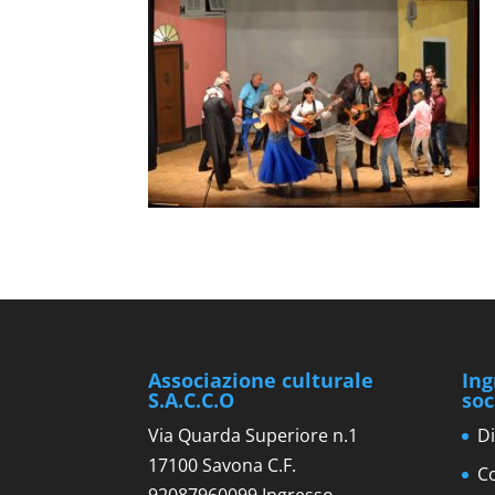
Associazione culturale
Ing
S.A.C.C.O
soc
Via Quarda Superiore n.1
Di
17100 Savona C.F.
Co