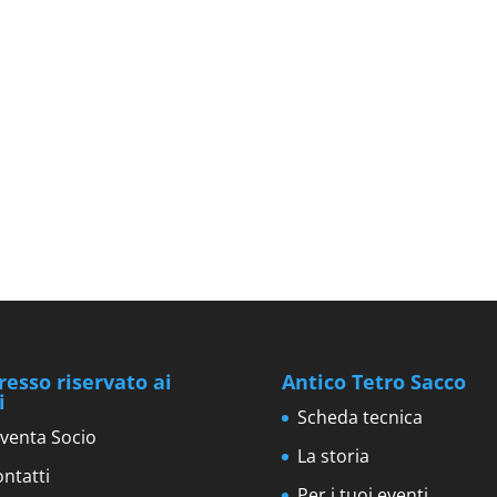
resso riservato ai
Antico Tetro Sacco
i
Scheda tecnica
venta Socio
La storia
ntatti
Per i tuoi eventi