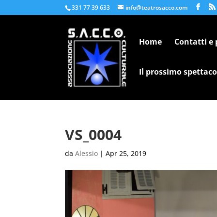
331 77 39 633
info@teatrosacco.com
Home
Contatti e
Il prossimo spettaco
VS_0004
da
Alessio
|
Apr 25, 2019