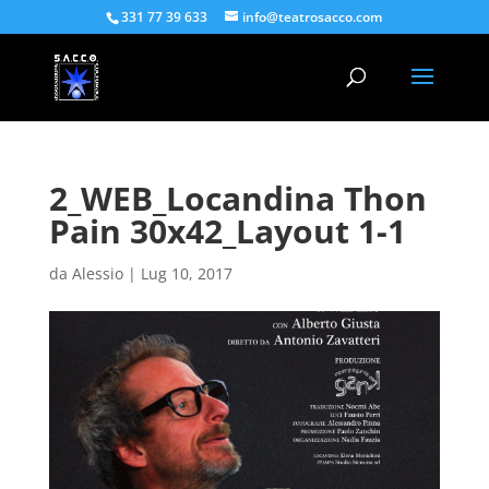
331 77 39 633
info@teatrosacco.com
2_WEB_Locandina Thon
Pain 30x42_Layout 1-1
da
Alessio
|
Lug 10, 2017