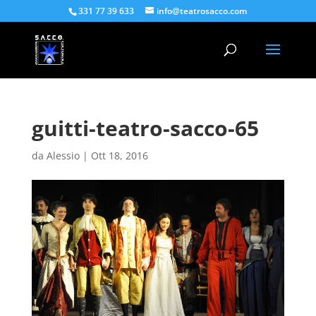
331 77 39 633
info@teatrosacco.com
guitti-teatro-sacco-65
da
Alessio
|
Ott 18, 2016