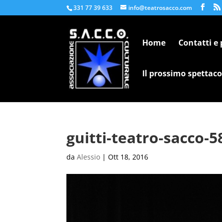
331 77 39 633
info@teatrosacco.com
Home
Contatti e
Il prossimo spettaco
guitti-teatro-sacco-5
da
Alessio
|
Ott 18, 2016