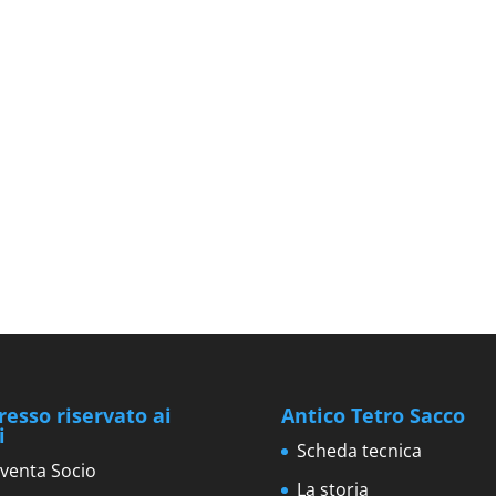
resso riservato ai
Antico Tetro Sacco
i
Scheda tecnica
venta Socio
La storia