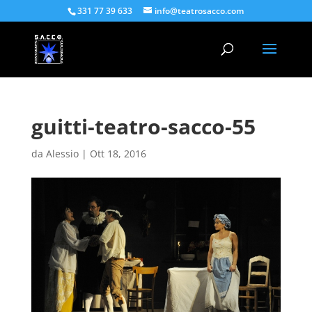
331 77 39 633
info@teatrosacco.com
guitti-teatro-sacco-55
da
Alessio
|
Ott 18, 2016