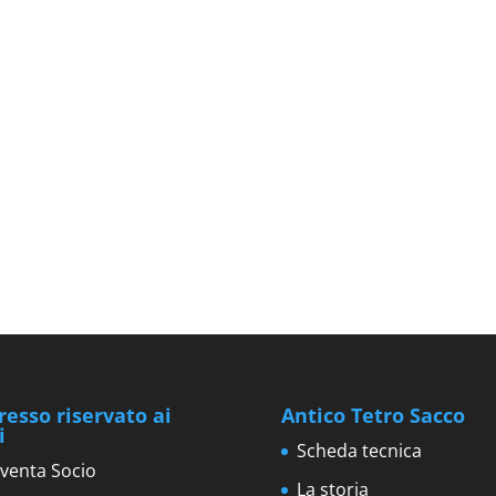
resso riservato ai
Antico Tetro Sacco
i
Scheda tecnica
venta Socio
La storia