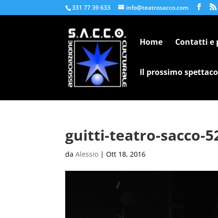
331 77 39 633
info@teatrosacco.com
Home
Contatti e
Il prossimo spettaco
guitti-teatro-sacco-5
da
Alessio
|
Ott 18, 2016