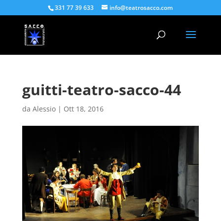
331 77 39 633
info@teatrosacco.com
guitti-teatro-sacco-44
da
Alessio
|
Ott 18, 2016