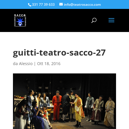
331 77 39 633
info@teatrosacco.com
guitti-teatro-sacco-27
da
Alessio
|
Ott 18, 2016