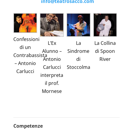
info@teatrosacco.com
Confessioni
L’Ex
La
La Collina
di un
Alunno –
Sindrome
di Spoon
Contrabassista
Antonio
di
River
– Antonio
Carlucci
Stoccolma
Carlucci
interpreta
il prof.
Mornese
Competenze