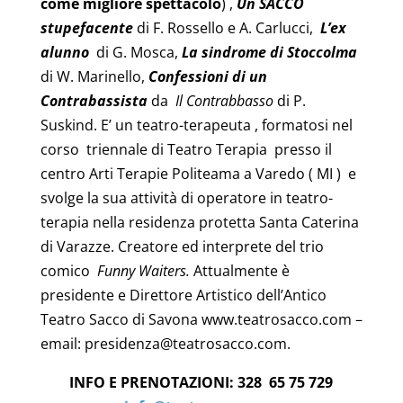
come migliore spettacolo
) ,
Un SACCO
stupefacente
di F. Rossello e A. Carlucci,
L’ex
alunno
di G. Mosca,
La sindrome di Stoccolma
di W. Marinello,
Confessioni di un
Contrabassista
da
Il Contrabbasso
di P.
Suskind. E’ un teatro-terapeuta , formatosi nel
corso triennale di Teatro Terapia presso il
centro Arti Terapie Politeama a Varedo ( MI ) e
svolge la sua attività di operatore in teatro-
terapia nella residenza protetta Santa Caterina
di Varazze. Creatore ed interprete del trio
comico
Funny Waiters.
Attualmente è
presidente e Direttore Artistico dell’Antico
Teatro Sacco di Savona www.teatrosacco.com –
email: presidenza@teatrosacco.com.
INFO E PRENOTAZIONI: 328 65 75 729