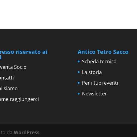
resso riservato ai
Antico Tetro Sacco
i
Scheda tecnica
venta Socio
La storia
ntatti
Per i tuoi eventi
hi siamo
Newsletter
ome raggiungerci
ato da
WordPress