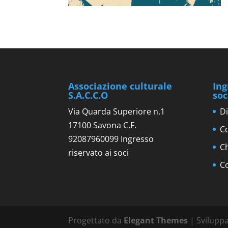
Associazione culturale
Ing
S.A.C.C.O
soc
Via Quarda Superiore n.1
Di
17100 Savona C.F.
Co
92087960099 Ingresso
C
riservato ai soci
C
Progettato da
Elegant Themes
| Svilupp