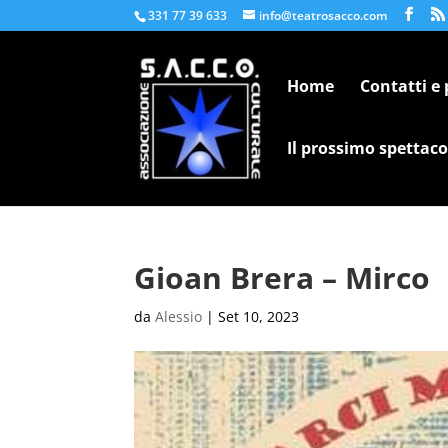
331 77 39 633
info@teatrosacco.com
Home
Contatti e
Il prossimo spettaco
Gioan Brera – Mirco
da
Alessio
|
Set 10, 2023