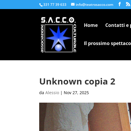
331 77 39 633
info@teatrosacco.com
Home
Contatti e
Il prossimo spettaco
Unknown copia 2
da
Alessio
|
Nov 27, 2025