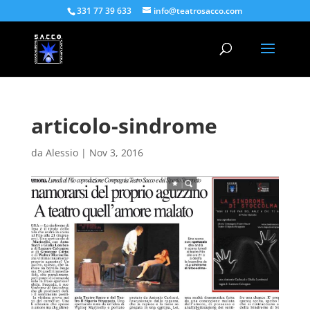
331 77 39 633
info@teatrosacco.com
articolo-sindrome
da
Alessio
|
Nov 3, 2016