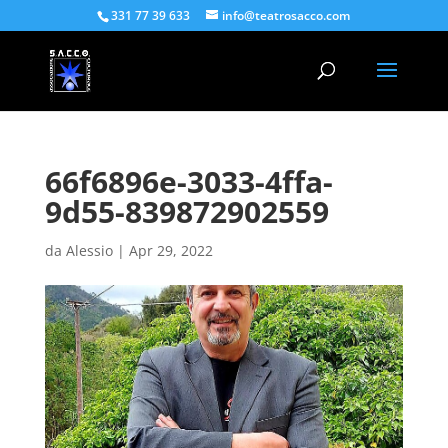
331 77 39 633
info@teatrosacco.com
66f6896e-3033-4ffa-
9d55-839872902559
da
Alessio
|
Apr 29, 2022