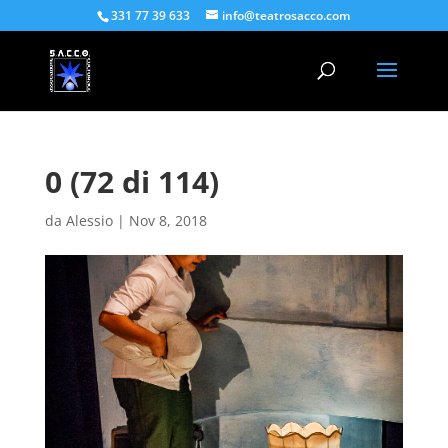
331 77 39 633
info@teatrosacco.com
0 (72 di 114)
da
Alessio
|
Nov 8, 2018