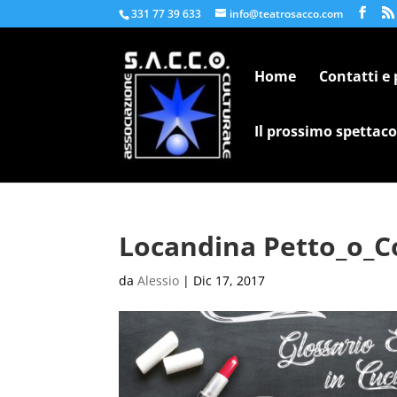
331 77 39 633
info@teatrosacco.com
Home
Contatti e
Il prossimo spettaco
Locandina Petto_o_C
da
Alessio
|
Dic 17, 2017