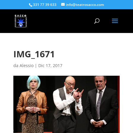
331 77 39 633
info@teatrosacco.com
IMG_1671
da
Alessio
|
Dic 17, 2017