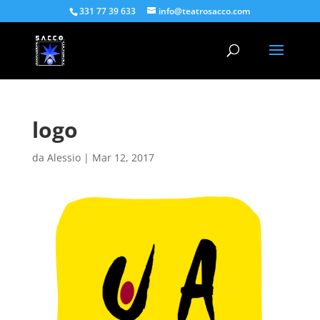
331 77 39 633
info@teatrosacco.com
logo
da
Alessio
|
Mar 12, 2017