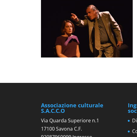
Associazione culturale
Ing
S.A.C.C.O
soc
Via Quarda Superiore n.1
Di
17100 Savona C.F.
Co