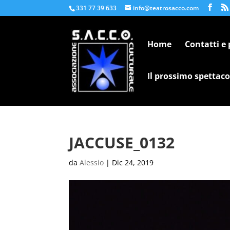
331 77 39 633
info@teatrosacco.com
Home
Contatti e
Il prossimo spettaco
JACCUSE_0132
da
Alessio
|
Dic 24, 2019