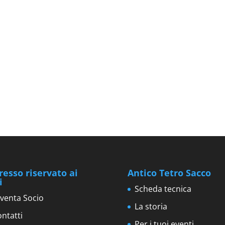
resso riservato ai
Antico Tetro Sacco
i
Scheda tecnica
venta Socio
La storia
ntatti
Per i tuoi eventi