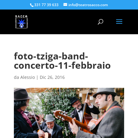
331 77 39 633
info@teatrosacco.com
foto-tziga-band-
concerto-11-febbraio
da
Alessio
|
Dic 26, 2016