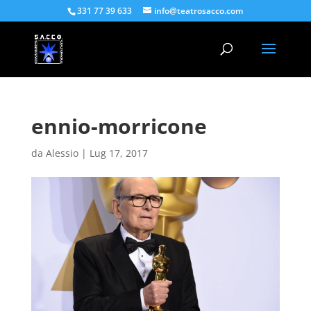
331 77 39 633
info@teatrosacco.com
ennio-morricone
da
Alessio
|
Lug 17, 2017