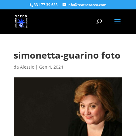
331 77 39 633
info@teatrosacco.com
simonetta-guarino foto
da
Alessio
|
Gen 4, 2024