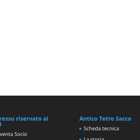
resso riservato ai
Antico Tetro Sacco
i
Scheda tecnica
venta Socio
La storia