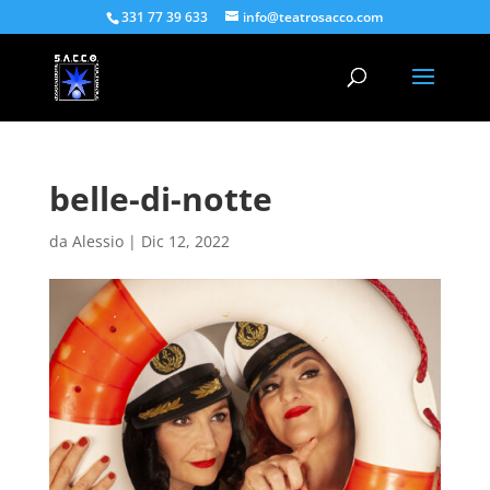
331 77 39 633
info@teatrosacco.com
belle-di-notte
da
Alessio
|
Dic 12, 2022