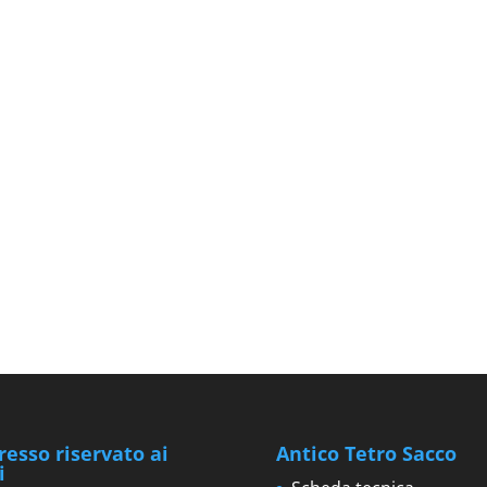
resso riservato ai
Antico Tetro Sacco
i