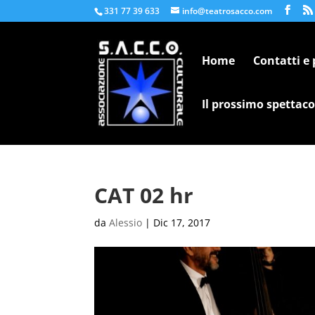
331 77 39 633
info@teatrosacco.com
Home
Contatti e
Il prossimo spettaco
CAT 02 hr
da
Alessio
|
Dic 17, 2017