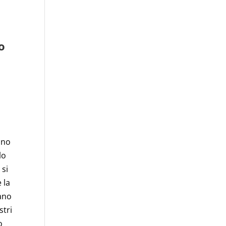
o
ano
lo
 si
 la
iano
stri
o