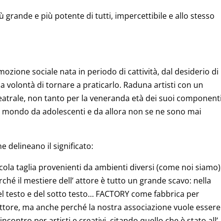
 grande e più potente di tutti, impercettibile e allo stesso
zione sociale nata in periodo di cattività, dal desiderio di
la volontà di tornare a praticarlo. Raduna artisti con un
atrale, non tanto per la veneranda età dei suoi component
o mondo da adolescenti e da allora non se ne sono mai
 delineano il significato:
cola taglia provenienti da ambienti diversi (come noi siamo)
hé il mestiere dell’ attore è tutto un grande scavo: nella
del testo e del sotto testo… FACTORY come fabbrica per
l’ attore, ma anche perché la nostra associazione vuole essere
contro per artisti e creativi, citando quello che è stato all’