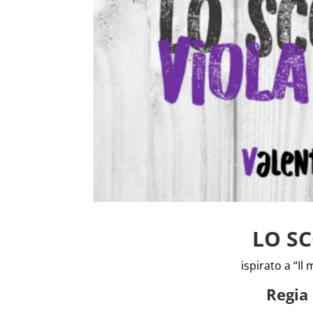
LO S
ispirato a “I
Regia 