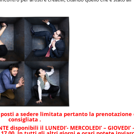
i posti a sedere limitata pertanto la prenotazione
consigliata .
E disponibili il LUNEDI’- MERCOLEDI’ – GIOVEDI’ 
.00. In tutti gli altri giorni e orari potete inviarc