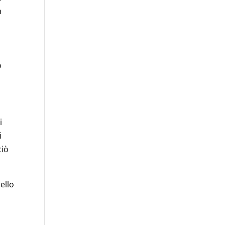
a
o
i
i
ciò
ello