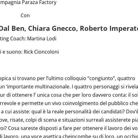
mpagnia Paraza Factory
Con
Dal Ben, Chiara Gnecco, Roberto Imperat
ting Coach: Martina Lodi
i e suono: Rick Cioncoloni
ica si trovano per l’ultimo colloquio “congiunto”, quattro
n ‘importante multinazionale. I quattro personaggi si rivel
ur di ottenere l’ unica cosa che per loro davvero conta: il so
rrevole e permette un vivo coinvolgimento del pubblico che
 cui assiste: qual è la reale personalità dei candidati? Dov’è
e, risate, colpi di scena e situazioni surreali assisterete p
 voi? Cosa sareste disposti a fare per ottenere il lavoro dei vo
i lavoro, una voce asettica cheincombe su di loro, un occhi