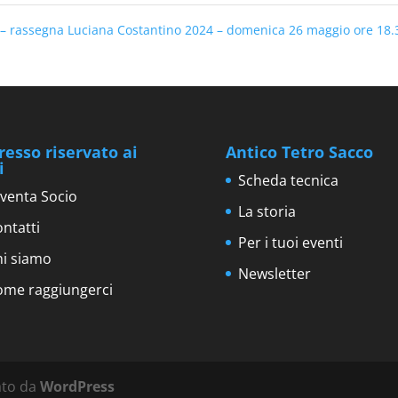
a – rassegna Luciana Costantino 2024 – domenica 26 maggio ore 18
resso riservato ai
Antico Tetro Sacco
i
Scheda tecnica
venta Socio
La storia
ntatti
Per i tuoi eventi
hi siamo
Newsletter
ome raggiungerci
ato da
WordPress