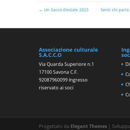
←
Un Sacco d’estate 2023
Senti chi parl
Associazione culturale
Ing
S.A.C.C.O
soc
Via Quarda Superiore n.1
Di
17100 Savona C.F.
Co
92087960099 Ingresso
C
riservato ai soci
C
Progettato da
Elegant Themes
| Svilupp