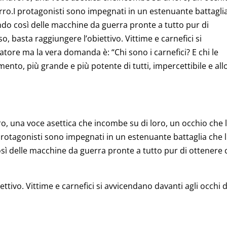
erro.I protagonisti sono impegnati in un estenuante battagli
tando così delle macchine da guerra pronte a tutto pur di
, basta raggiungere l’obiettivo. Vittime e carnefici si
atore ma la vera domanda è: “Chi sono i carnefici? E chi le
mento, più grande e più potente di tutti, impercettibile e all
o, una voce asettica che incombe su di loro, un occhio che l
protagonisti sono impegnati in un estenuante battaglia che l
così delle macchine da guerra pronte a tutto pur di ottenere 
ttivo. Vittime e carnefici si avvicendano davanti agli occhi d