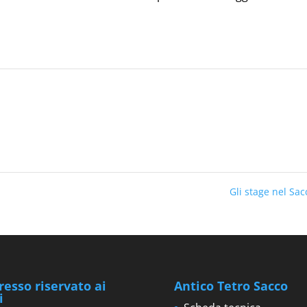
Gli stage nel Sa
resso riservato ai
Antico Tetro Sacco
i