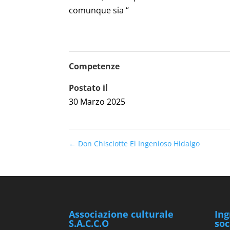
comunque sia “
Competenze
Postato il
30 Marzo 2025
←
Don Chisciotte El Ingenioso Hidalgo
Associazione culturale
Ing
S.A.C.C.O
soc