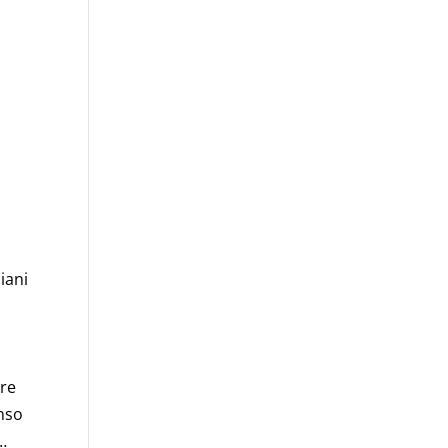
iani
are
enso
…