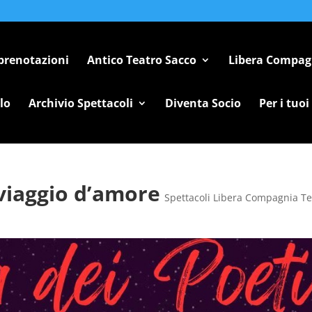
 prenotazioni
Antico Teatro Sacco
Libera Compag
lo
Archivio Spettacoli
Diventa Socio
Per i tuoi
n viaggio d’amore
Spettacoli Libera Compagnia Te