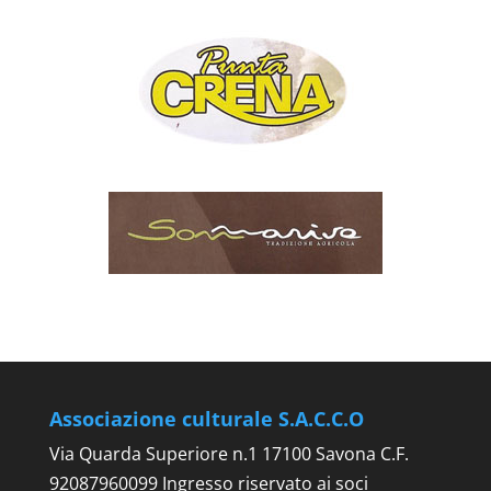
Associazione culturale S.A.C.C.O
Via Quarda Superiore n.1 17100 Savona C.F.
92087960099 Ingresso riservato ai soci