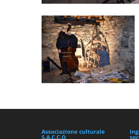
Associazione culturale
Ing
S.A.C.C.O
soc