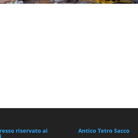
resso riservato ai
Antico Tetro Sacco
i