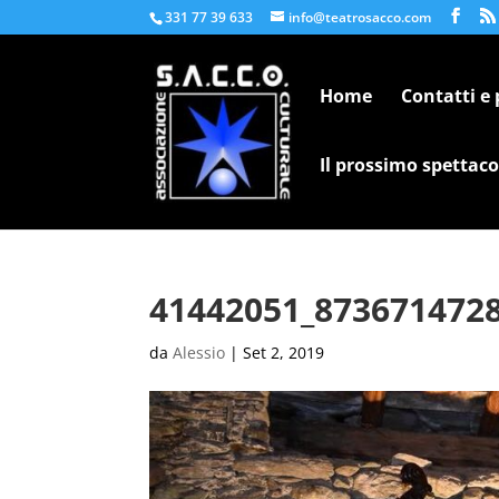
331 77 39 633
info@teatrosacco.com
Home
Contatti e
Il prossimo spettaco
41442051_873671472
da
Alessio
|
Set 2, 2019