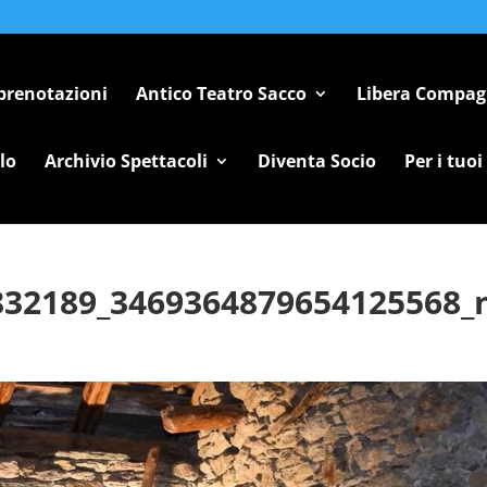
 prenotazioni
Antico Teatro Sacco
Libera Compag
lo
Archivio Spettacoli
Diventa Socio
Per i tuoi
832189_3469364879654125568_