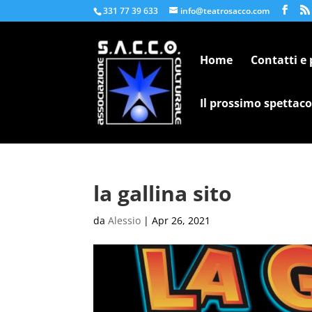
331 77 39 633
info@teatrosacco.com
Home
Contatti e
Il prossimo spettaco
la gallina sito
da
Alessio
|
Apr 26, 2021