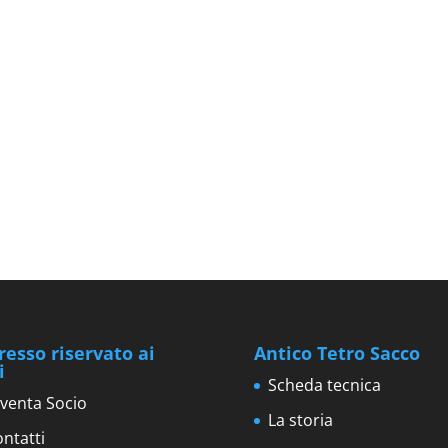
resso riservato ai
Antico Tetro Sacco
i
Scheda tecnica
venta Socio
La storia
ntatti