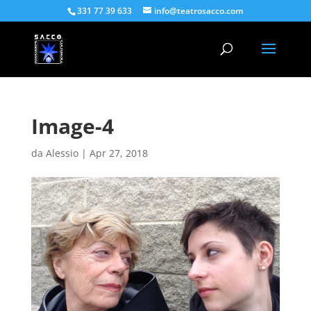
331 77 39 633
info@teatrosacco.com
Image-4
da
Alessio
|
Apr 27, 2018