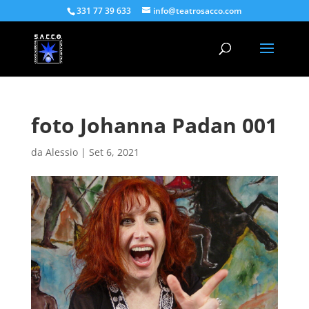
331 77 39 633
info@teatrosacco.com
foto Johanna Padan 001
da
Alessio
|
Set 6, 2021