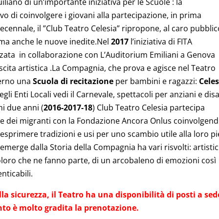
liano di un’importante iniziativa per le Scuole : la
vo di coinvolgere i giovani alla partecipazione, in prima
ecennale, il ”Club Teatro Celesia” ripropone, al caro pubblico
 ma anche le nuove inedite.Nel
2017
l’iniziativa di FITA
zata in collaborazione con L’Auditorium Emiliani a Genova
cita artistica .La Compagnia, che prova e agisce nel Teatro
terno una
Scuola di recitazione
per bambini e ragazzi:
Celes
li Enti Locali vedi il Carnevale, spettacoli per anziani e disab
i due anni (
2016-2017-18
) Club Teatro Celesia partecipa
ne dei migranti con la Fondazione Ancora Onlus coinvolgend
ad esprimere tradizioni e usi per uno scambio utile alla loro p
merge dalla Storia della Compagnia ha vari risvolti: artistic
 coloro che ne fanno parte, di un arcobaleno di emozioni così
nticabili.
la sicurezza, il Teatro ha una disponibilità di posti a sed
nto è molto gradita la prenotazione.