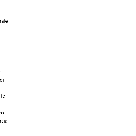
nale
o
di
i a
e
ro
ncia