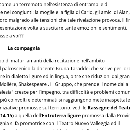
come un terremoto nell’esistenza di entrambi e di
i congiunti: la moglie e la figlia di Carlo, gli amici di Alan,
ro malgrado alle tensioni che tale rivelazione provoca. Il fi
sentazione volta a suscitare tante emozioni e sentimenti,
asse a voi??
La compagnia
 di maturi amanti della recitazione nell’ambito
ul palcoscenico la docente Bruna Taraddei che scrive per lor
 in dialetto ligure ed in lingua, oltre che riduzioni dai gran
Molière, Shakespeare . Il Gruppo, che prende il nome dalla
elesia” cresce per l’impegno, tra difficoltà e problemi comun
i più coinvolti e determinati si raggiungono mete inaspettat
iziative promosse sul territorio: vedi le
Rassegne del Teat
-14-15)
a quella dell’
Entroterra ligure
promossa dalla Provi
nia si fa promotrice con il Teatro Nuovo Valleggia ed il