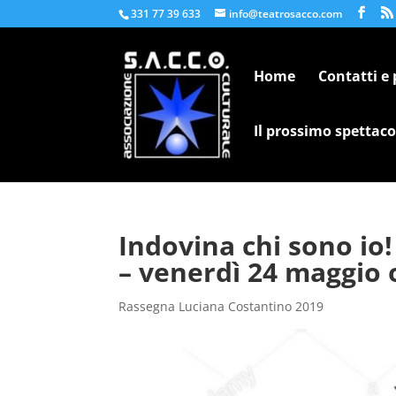
331 77 39 633
info@teatrosacco.com
Home
Contatti e
Il prossimo spettaco
Indovina chi sono io
– venerdì 24 maggio 
Rassegna Luciana Costantino 2019