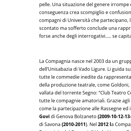
pelle. Una situazione del genere irrompe 
conseguenza crea scompiglio e confusione ne
compagni di Università che partecipano, lo
scontato ma sofferto conclude una rappre
forse anche degli interrogativi….. se capit
La Compagnia nasce nel 2003 da un gruppo
dell’Unisabazia di Vado Ligure. Li guida s
tutte le commedie inedite da rappresentare
della produzione teatrale, come Goldoni, 
vallata del torrente Segno: “Club Teatro C
tutte le compagnie amatoriali. Grazie agl
come la partecipazione alle Rassegne ed in
Govi
di Genova Bolzaneto
(2009-10-12-13
di Savona
(2010-2011
). Nel
2012 l
a Compag