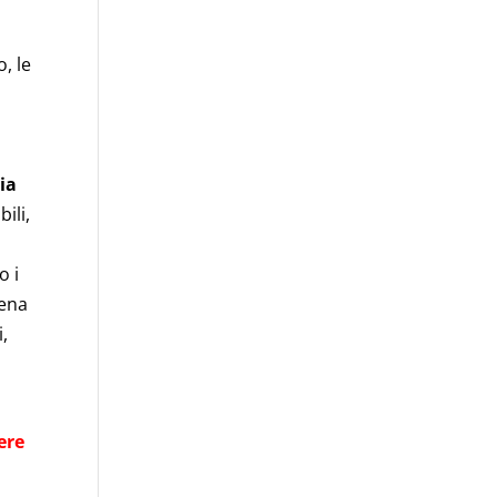
, le
ia
ili,
o i
iena
i,
ere