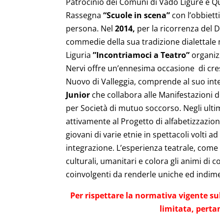
Patrocinio dei Comuni di Vado Ligure e Qui
Rassegna
“Scuole in scena”
con l’obbietti
persona. Nel
2014,
per la ricorrenza del D
commedie della sua tradizione dialettale
Liguria
”Incontriamoci a Teatro”
organiz
Nervi offre un’ennesima occasione di cres
Nuovo di Valleggia, comprende al suo in
Junior
che collabora alle Manifestazioni deg
per Società di mutuo soccorso. Negli ultim
attivamente al Progetto di alfabetizzazio
giovani di varie etnie in spettacoli volti 
integrazione. L’esperienza teatrale, come e
culturali, umanitari e colora gli animi di
coinvolgenti da renderle uniche ed indime
Per rispettare la normativa vigente sul
limitata, perta