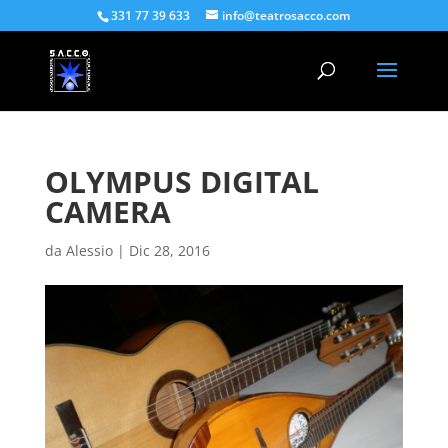
331 77 39 633
info@teatrosacco.com
OLYMPUS DIGITAL
CAMERA
da
Alessio
|
Dic 28, 2016