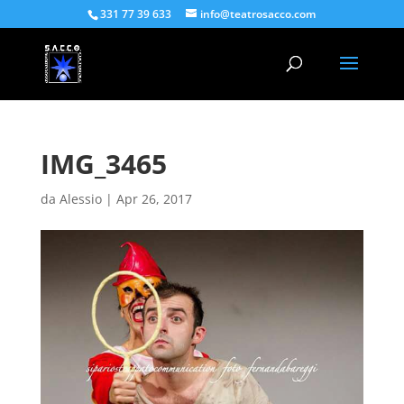
331 77 39 633
info@teatrosacco.com
IMG_3465
da
Alessio
|
Apr 26, 2017