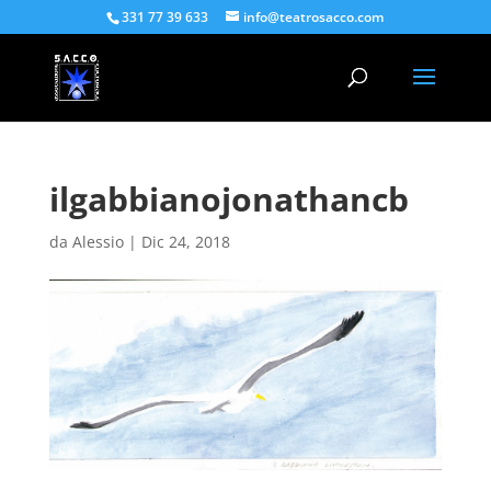
331 77 39 633
info@teatrosacco.com
ilgabbianojonathancb
da
Alessio
|
Dic 24, 2018