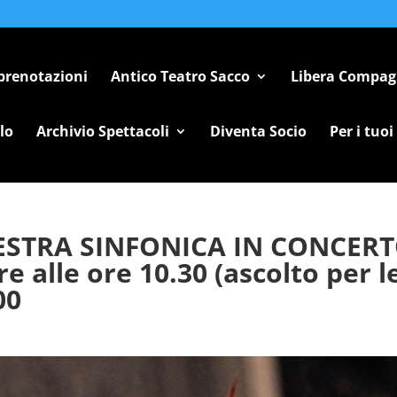
 prenotazioni
Antico Teatro Sacco
Libera Compag
lo
Archivio Spettacoli
Diventa Socio
Per i tuoi
HESTRA SINFONICA IN CONCER
 alle ore 10.30 (ascolto per l
00