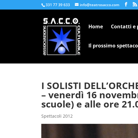
331 77 39 633
info@teatrosacco.com
Home
Contatti e
Il prossimo spettaco
I SOLISTI DELL’ORC
– venerdì 16 novembre
scuole) e alle ore 21.
Spettacoli 2012