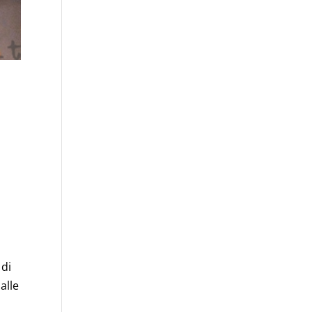
 di
alle