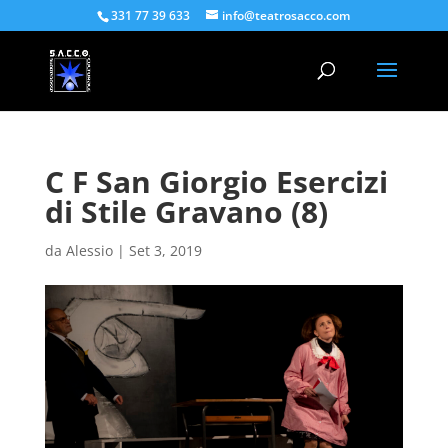
331 77 39 633
info@teatrosacco.com
C F San Giorgio Esercizi
di Stile Gravano (8)
da
Alessio
|
Set 3, 2019