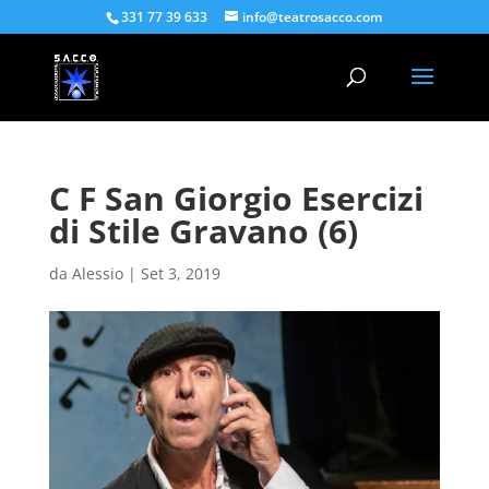
331 77 39 633
info@teatrosacco.com
C F San Giorgio Esercizi
di Stile Gravano (6)
da
Alessio
|
Set 3, 2019