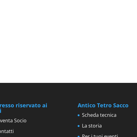
resso riservato ai
Antico Tetro Sacco
i
Scheda tecnica
venta Socio
La storia
ntatti
Per i tuoi eventi