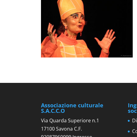
Associazione culturale
Ing
S.A.C.C.O
soc
Via Quarda Superiore n.1
Di
17100 Savona C.F.
Co