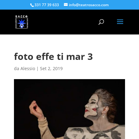
331 77 39 633
info@teatrosacco.com
foto effe ti mar 3
da
Alessio
|
Set 2, 2019