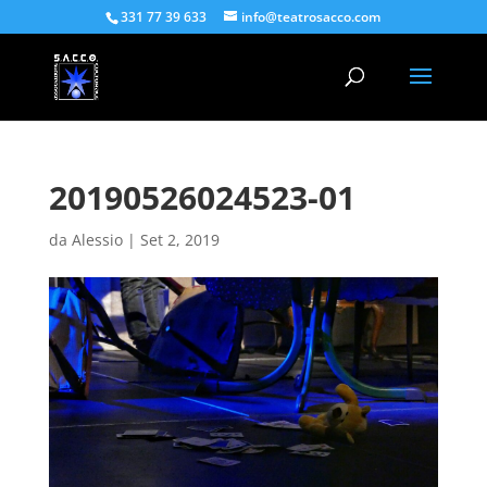
331 77 39 633
info@teatrosacco.com
20190526024523-01
da
Alessio
|
Set 2, 2019