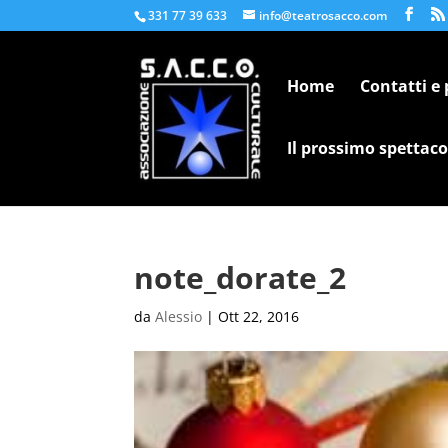
331 77 39 633
info@teatrosacco.com
Home
Contatti e
Il prossimo spettaco
note_dorate_2
da
Alessio
|
Ott 22, 2016