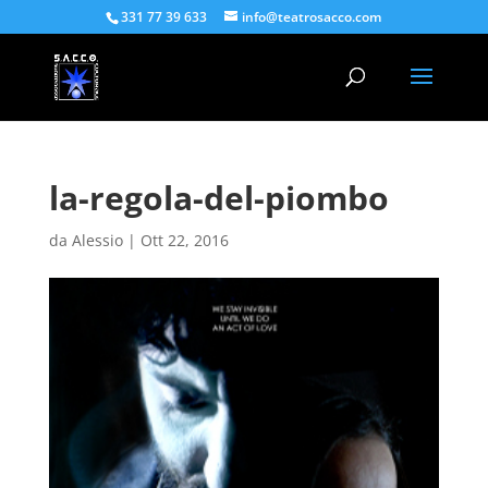
331 77 39 633
info@teatrosacco.com
la-regola-del-piombo
da
Alessio
|
Ott 22, 2016