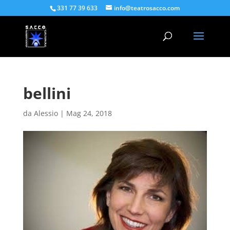
331 77 39 633
info@teatrosacco.com
bellini
da
Alessio
|
Mag 24, 2018