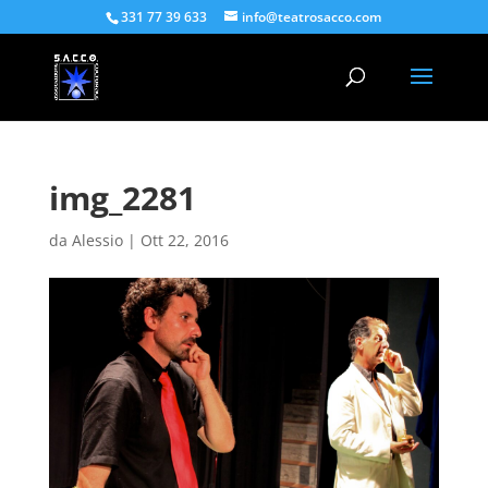
331 77 39 633
info@teatrosacco.com
img_2281
da
Alessio
|
Ott 22, 2016